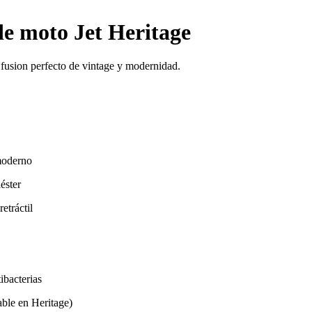
e moto Jet Heritage
 fusion perfecto de vintage y modernidad.
moderno
éster
etráctil
tibacterias
able en Heritage)