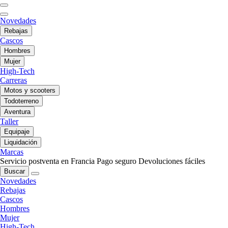
Novedades
Rebajas
Cascos
Hombres
Mujer
High-Tech
Carreras
Motos y scooters
Todoterreno
Aventura
Taller
Equipaje
Liquidación
Marcas
Servicio postventa en Francia
Pago seguro
Devoluciones fáciles
Buscar
Novedades
Rebajas
Cascos
Hombres
Mujer
High-Tech