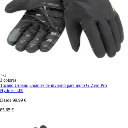
+-1
3 colores
Tucano Urbano
Guantes de invierno para moto G-Zero Pro
Hydroscud®
Desde
99,99 €
85,65 €