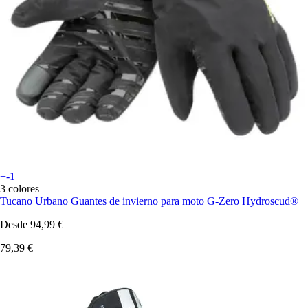
+-1
3 colores
Tucano Urbano
Guantes de invierno para moto G-Zero Hydroscud®
Desde
94,99 €
79,39 €