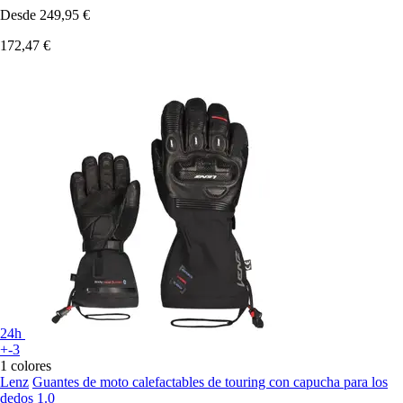
Desde
249,95 €
172,47 €
24h
+-3
1 colores
Lenz
Guantes de moto calefactables de touring con capucha para los
dedos 1.0