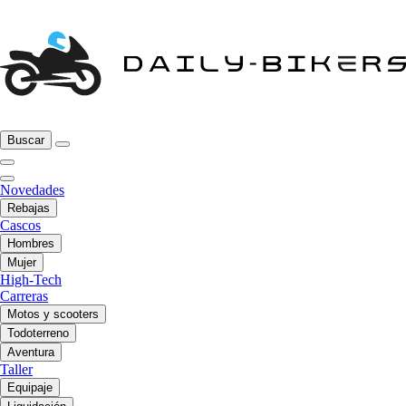
Buscar
Novedades
Rebajas
Cascos
Hombres
Mujer
High-Tech
Carreras
Motos y scooters
Todoterreno
Aventura
Taller
Equipaje