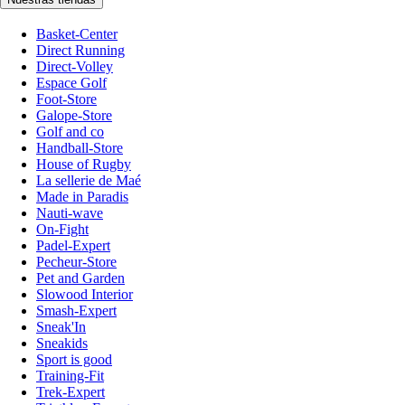
Basket-Center
Direct Running
Direct-Volley
Espace Golf
Foot-Store
Galope-Store
Golf and co
Handball-Store
House of Rugby
La sellerie de Maé
Made in Paradis
Nauti-wave
On-Fight
Padel-Expert
Pecheur-Store
Pet and Garden
Slowood Interior
Smash-Expert
Sneak'In
Sneakids
Sport is good
Training-Fit
Trek-Expert