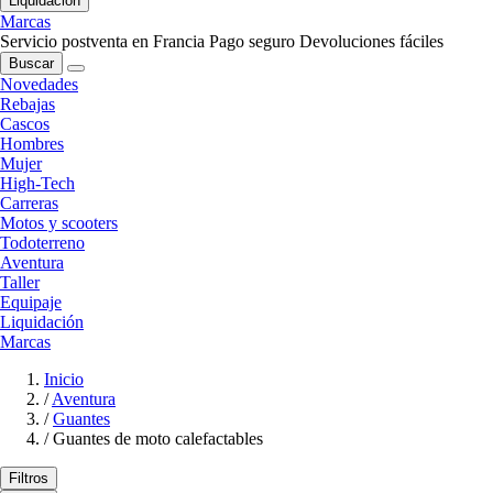
Liquidación
Marcas
Servicio postventa en Francia
Pago seguro
Devoluciones fáciles
Buscar
Novedades
Rebajas
Cascos
Hombres
Mujer
High-Tech
Carreras
Motos y scooters
Todoterreno
Aventura
Taller
Equipaje
Liquidación
Marcas
Inicio
/
Aventura
/
Guantes
/
Guantes de moto calefactables
Filtros