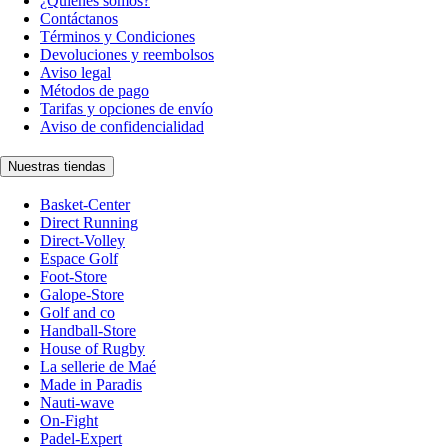
¿Quiénes somos?
Contáctanos
Términos y Condiciones
Devoluciones y reembolsos
Aviso legal
Métodos de pago
Tarifas y opciones de envío
Aviso de confidencialidad
Nuestras tiendas
Basket-Center
Direct Running
Direct-Volley
Espace Golf
Foot-Store
Galope-Store
Golf and co
Handball-Store
House of Rugby
La sellerie de Maé
Made in Paradis
Nauti-wave
On-Fight
Padel-Expert