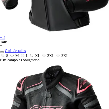
+-2
Talla
*
Guía de tallas
S
M
L
XL
2XL
3XL
Este campo es obligatorio