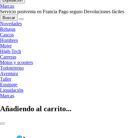
Liquidación
Marcas
Servicio postventa en Francia
Pago seguro
Devoluciones fáciles
Buscar
Novedades
Rebajas
Cascos
Hombres
Mujer
High-Tech
Carreras
Motos y scooters
Todoterreno
Aventura
Taller
Equipaje
Liquidación
Marcas
Añadiendo al carrito...