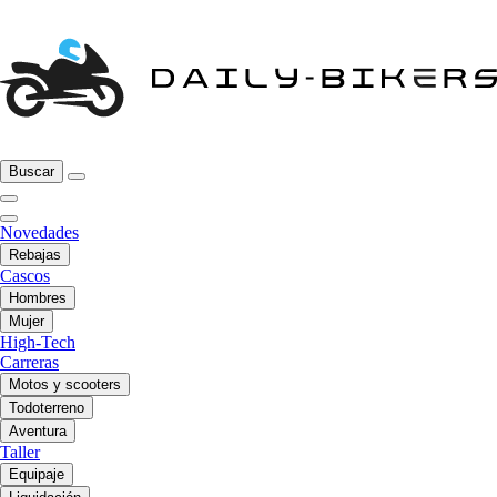
Buscar
Novedades
Rebajas
Cascos
Hombres
Mujer
High-Tech
Carreras
Motos y scooters
Todoterreno
Aventura
Taller
Equipaje