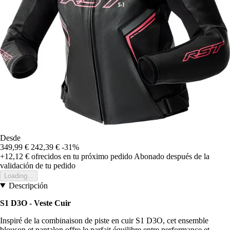
Desde
349,99 €
242,39 €
-31%
+12,12 €
ofrecidos en tu próximo pedido
Abonado después de la
validación de tu pedido
Loading...
Descripción
S1 D3O - Veste Cuir
Inspiré de la combinaison de piste en cuir S1 D3O, cet ensemble
blouson et pantalon offre le parfait équilibre entre performance et