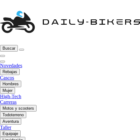
Buscar
Novedades
Rebajas
Cascos
Hombres
Mujer
High-Tech
Carreras
Motos y scooters
Todoterreno
Aventura
Taller
Equipaje