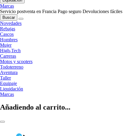
Liquidación
Marcas
Servicio postventa en Francia
Pago seguro
Devoluciones fáciles
Buscar
Novedades
Rebajas
Cascos
Hombres
Mujer
High-Tech
Carreras
Motos y scooters
Todoterreno
Aventura
Taller
Equipaje
Liquidación
Marcas
Añadiendo al carrito...