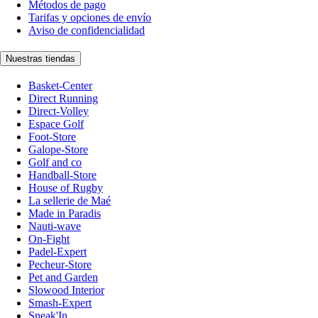
Métodos de pago
Tarifas y opciones de envío
Aviso de confidencialidad
Nuestras tiendas
Basket-Center
Direct Running
Direct-Volley
Espace Golf
Foot-Store
Galope-Store
Golf and co
Handball-Store
House of Rugby
La sellerie de Maé
Made in Paradis
Nauti-wave
On-Fight
Padel-Expert
Pecheur-Store
Pet and Garden
Slowood Interior
Smash-Expert
Sneak'In