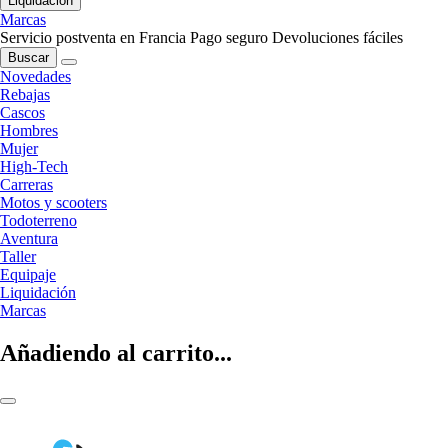
Liquidación
Marcas
Servicio postventa en Francia
Pago seguro
Devoluciones fáciles
Buscar
Novedades
Rebajas
Cascos
Hombres
Mujer
High-Tech
Carreras
Motos y scooters
Todoterreno
Aventura
Taller
Equipaje
Liquidación
Marcas
Añadiendo al carrito...