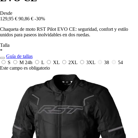
Desde
129,95 €
90,86 €
-30%
Chaqueta de moto RST Pilot EVO CE: seguridad, confort y estilo
unidos para paseos inolvidables en dos ruedas.
Talla
*
Guía de tallas
S
M
24h
L
XL
2XL
3XL
38
54
Este campo es obligatorio