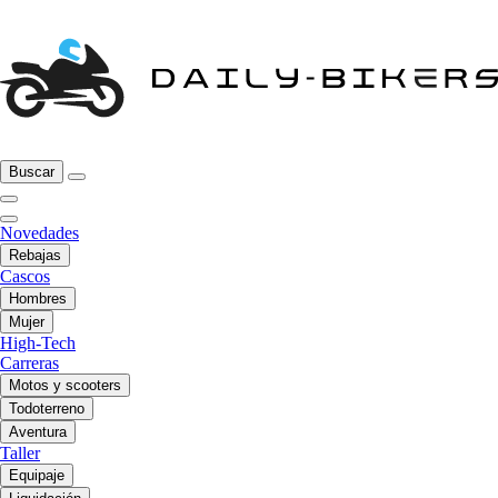
Buscar
Novedades
Rebajas
Cascos
Hombres
Mujer
High-Tech
Carreras
Motos y scooters
Todoterreno
Aventura
Taller
Equipaje