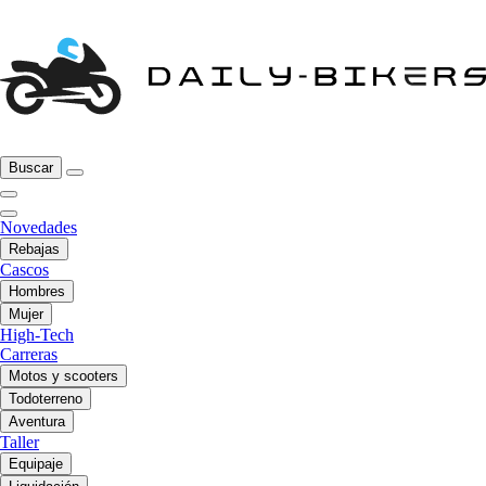
Buscar
Novedades
Rebajas
Cascos
Hombres
Mujer
High-Tech
Carreras
Motos y scooters
Todoterreno
Aventura
Taller
Equipaje