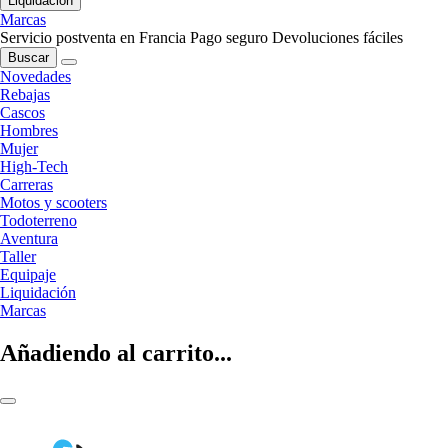
Liquidación
Marcas
Servicio postventa en Francia
Pago seguro
Devoluciones fáciles
Buscar
Novedades
Rebajas
Cascos
Hombres
Mujer
High-Tech
Carreras
Motos y scooters
Todoterreno
Aventura
Taller
Equipaje
Liquidación
Marcas
Añadiendo al carrito...