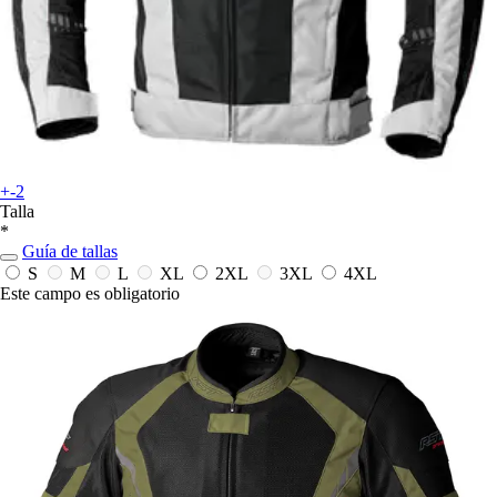
+-2
Talla
*
Guía de tallas
S
M
L
XL
2XL
3XL
4XL
Este campo es obligatorio