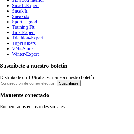
Slowood Interior
Smash-Expert
Sneak'In
Sneakids
Sport is good
Training-Fit
Trek-Expert
Triathlon-Expert
TripNBikers
Vélo-Store
Winter-Expert
Suscríbete a nuestro boletín
Disfruta de un 10% al suscribirte a nuestro boletín
Suscribirse
Mantente conectado
Encuéntranos en las redes sociales