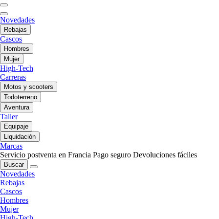
Novedades
Rebajas
Cascos
Hombres
Mujer
High-Tech
Carreras
Motos y scooters
Todoterreno
Aventura
Taller
Equipaje
Liquidación
Marcas
Servicio postventa en Francia
Pago seguro
Devoluciones fáciles
Buscar
Novedades
Rebajas
Cascos
Hombres
Mujer
High-Tech