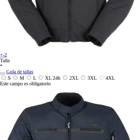
+-2
Talla
*
Guía de tallas
S
M
L
XL
24h
2XL
3XL
4XL
Este campo es obligatorio