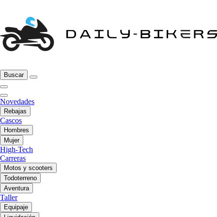
Buscar
Novedades
Rebajas
Cascos
Hombres
Mujer
High-Tech
Carreras
Motos y scooters
Todoterreno
Aventura
Taller
Equipaje