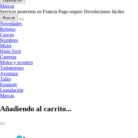
Liquidación
Marcas
Servicio postventa en Francia
Pago seguro
Devoluciones fáciles
Buscar
Novedades
Rebajas
Cascos
Hombres
Mujer
High-Tech
Carreras
Motos y scooters
Todoterreno
Aventura
Taller
Equipaje
Liquidación
Marcas
Añadiendo al carrito...