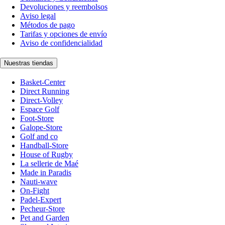
Devoluciones y reembolsos
Aviso legal
Métodos de pago
Tarifas y opciones de envío
Aviso de confidencialidad
Nuestras tiendas
Basket-Center
Direct Running
Direct-Volley
Espace Golf
Foot-Store
Galope-Store
Golf and co
Handball-Store
House of Rugby
La sellerie de Maé
Made in Paradis
Nauti-wave
On-Fight
Padel-Expert
Pecheur-Store
Pet and Garden