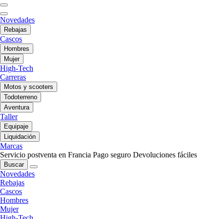
Novedades
Rebajas
Cascos
Hombres
Mujer
High-Tech
Carreras
Motos y scooters
Todoterreno
Aventura
Taller
Equipaje
Liquidación
Marcas
Servicio postventa en Francia
Pago seguro
Devoluciones fáciles
Buscar
Novedades
Rebajas
Cascos
Hombres
Mujer
High-Tech