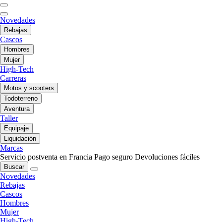
Novedades
Rebajas
Cascos
Hombres
Mujer
High-Tech
Carreras
Motos y scooters
Todoterreno
Aventura
Taller
Equipaje
Liquidación
Marcas
Servicio postventa en Francia
Pago seguro
Devoluciones fáciles
Buscar
Novedades
Rebajas
Cascos
Hombres
Mujer
High-Tech