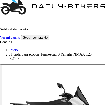
Subtotal del carrito
Ver mi carrito
Seguir comprando
Loading...
Inicio
/
Funda para scooter Termoscud S Yamaha NMAX 125 –
R254S