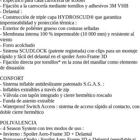
- Específico para cada carrocería de scooter
- Fijación a la carrocería mediante tornillos y adhesivos 3M VHB
- Delantal :
- Construcción de triple capa HYDROSCUD® que garantiza
impermeabilidad y protección térmica :
- Exterior de poliéster grueso con costuras selladas
- Membrana interna 100 % impermeable (10 000 mm) y resistente al
viento
- Forro acolchado
- Sistema SCUDLOCK (patente registrada) con clips para un montaje
rápido y fácil del delantal en el spoiler Aero-Frame 3D
- Fijación directa por tornillos* en la zona del manillar como elemento
de disuasión
CONFORT
- Sistema inflable antideslizante patentado S.G.A.S. :
- Inflables extraíbles a través de zip
- Válvula con tapón integrado y cierre hermético roscado
- Funda de asiento extraíble
- Waterproof Switch Access : sistema de acceso rápido al contacto, con
doble cierre hermético
POLIVALENCIA
- 4 Season System con tres modos de uso :
• Invierno : Spoiler Aero-Frame 3D + Delantal
• Primavera/Otoño : Spoiler Aero-Frame 3D + Delantal (enrollable si