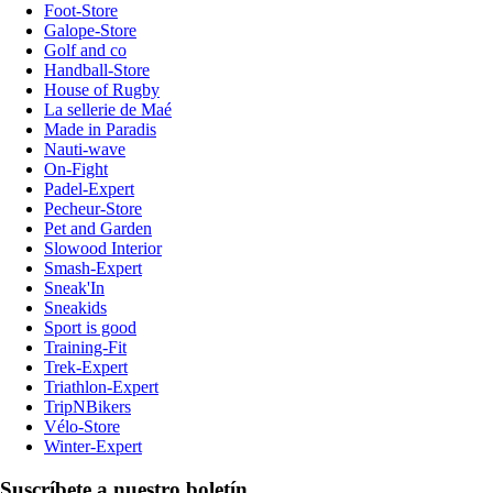
Foot-Store
Galope-Store
Golf and co
Handball-Store
House of Rugby
La sellerie de Maé
Made in Paradis
Nauti-wave
On-Fight
Padel-Expert
Pecheur-Store
Pet and Garden
Slowood Interior
Smash-Expert
Sneak'In
Sneakids
Sport is good
Training-Fit
Trek-Expert
Triathlon-Expert
TripNBikers
Vélo-Store
Winter-Expert
Suscríbete a nuestro boletín