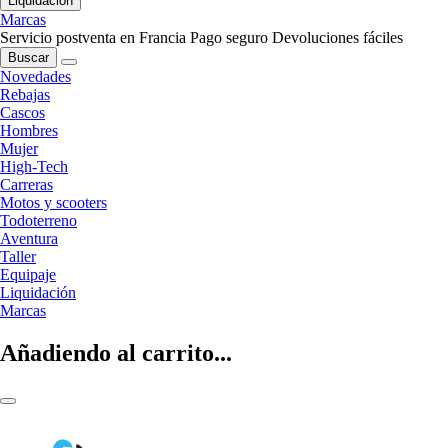
Liquidación
Marcas
Servicio postventa en Francia
Pago seguro
Devoluciones fáciles
Buscar
Novedades
Rebajas
Cascos
Hombres
Mujer
High-Tech
Carreras
Motos y scooters
Todoterreno
Aventura
Taller
Equipaje
Liquidación
Marcas
Añadiendo al carrito...