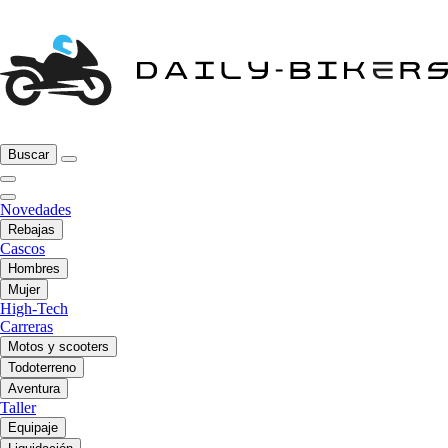
Buscar
Novedades
Rebajas
Cascos
Hombres
Mujer
High-Tech
Carreras
Motos y scooters
Todoterreno
Aventura
Taller
Equipaje