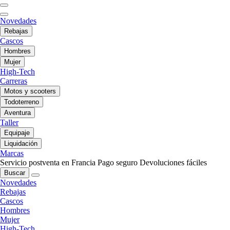
Novedades
Rebajas
Cascos
Hombres
Mujer
High-Tech
Carreras
Motos y scooters
Todoterreno
Aventura
Taller
Equipaje
Liquidación
Marcas
Servicio postventa en Francia
Pago seguro
Devoluciones fáciles
Buscar
Novedades
Rebajas
Cascos
Hombres
Mujer
High-Tech