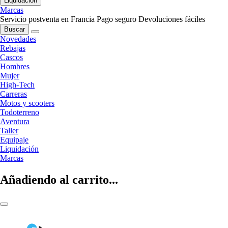
Liquidación
Marcas
Servicio postventa en Francia
Pago seguro
Devoluciones fáciles
Buscar
Novedades
Rebajas
Cascos
Hombres
Mujer
High-Tech
Carreras
Motos y scooters
Todoterreno
Aventura
Taller
Equipaje
Liquidación
Marcas
Añadiendo al carrito...