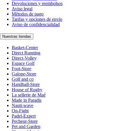
Devoluciones y reembolsos
Aviso legal
Métodos de pago
Tarifas y opciones de envío
Aviso de confidencialidad
Nuestras tiendas
Basket-Center
Direct Running
Direct-Volley
Espace Golf
Foot-Store
Galope-Store
Golf and co
Handball-Store
House of Rugby
La sellerie de Maé
Made in Paradis
Nauti-wave
On-Fight
Padel-Expert
Pecheur-Store
Pet and Garden