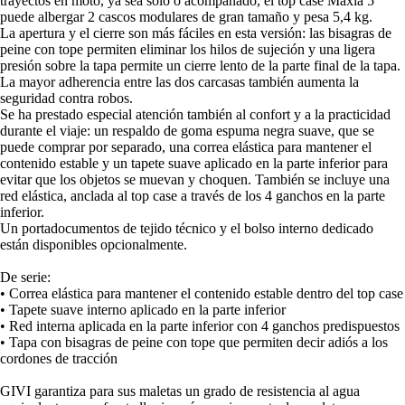
trayectos en moto, ya sea solo o acompañado, el top case Maxia 5
puede albergar 2 cascos modulares de gran tamaño y pesa 5,4 kg.
La apertura y el cierre son más fáciles en esta versión: las bisagras de
peine con tope permiten eliminar los hilos de sujeción y una ligera
presión sobre la tapa permite un cierre lento de la parte final de la tapa.
La mayor adherencia entre las dos carcasas también aumenta la
seguridad contra robos.
Se ha prestado especial atención también al confort y a la practicidad
durante el viaje: un respaldo de goma espuma negra suave, que se
puede comprar por separado, una correa elástica para mantener el
contenido estable y un tapete suave aplicado en la parte inferior para
evitar que los objetos se muevan y choquen. También se incluye una
red elástica, anclada al top case a través de los 4 ganchos en la parte
inferior.
Un portadocumentos de tejido técnico y el bolso interno dedicado
están disponibles opcionalmente.
De serie:
• Correa elástica para mantener el contenido estable dentro del top case
• Tapete suave interno aplicado en la parte inferior
• Red interna aplicada en la parte inferior con 4 ganchos predispuestos
• Tapa con bisagras de peine con tope que permiten decir adiós a los
cordones de tracción
GIVI garantiza para sus maletas un grado de resistencia al agua