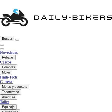
Buscar
Novedades
Rebajas
Cascos
Hombres
Mujer
High-Tech
Carreras
Motos y scooters
Todoterreno
Aventura
Taller
Equipaje