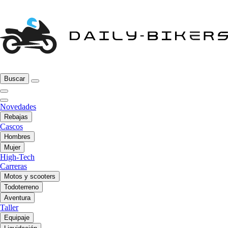
Buscar
Novedades
Rebajas
Cascos
Hombres
Mujer
High-Tech
Carreras
Motos y scooters
Todoterreno
Aventura
Taller
Equipaje