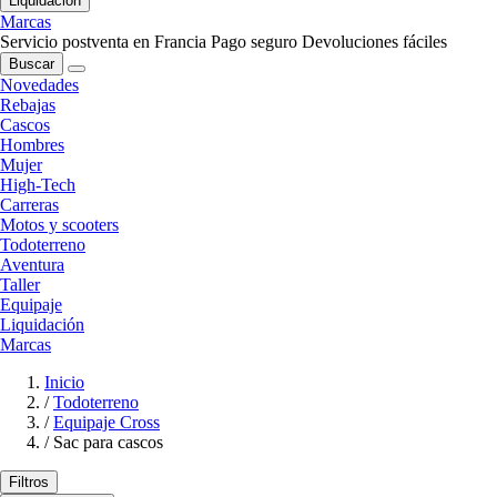
Liquidación
Marcas
Servicio postventa en Francia
Pago seguro
Devoluciones fáciles
Buscar
Novedades
Rebajas
Cascos
Hombres
Mujer
High-Tech
Carreras
Motos y scooters
Todoterreno
Aventura
Taller
Equipaje
Liquidación
Marcas
Inicio
/
Todoterreno
/
Equipaje Cross
/
Sac para cascos
Filtros