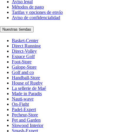
Aviso legal
Métodos de pago
Tarifas y opciones de envío
Aviso de confidencialidad
Nuestras tiendas
Basket-Center
Direct Running
Direct-Volley
Espace Golf
Foot-Store
Galope-Store
Golf and co
Handball-Store
House of Rugby
La sellerie de Maé
Made in Paradis
Nauti-wave
On-Fight
Padel-Expert
Pecheur-Store
Pet and Garden
Slowood Interior
Smash-Expert