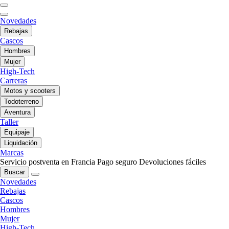
Novedades
Rebajas
Cascos
Hombres
Mujer
High-Tech
Carreras
Motos y scooters
Todoterreno
Aventura
Taller
Equipaje
Liquidación
Marcas
Servicio postventa en Francia
Pago seguro
Devoluciones fáciles
Buscar
Novedades
Rebajas
Cascos
Hombres
Mujer
High-Tech