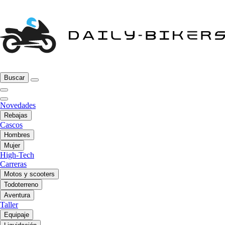
Buscar
Novedades
Rebajas
Cascos
Hombres
Mujer
High-Tech
Carreras
Motos y scooters
Todoterreno
Aventura
Taller
Equipaje