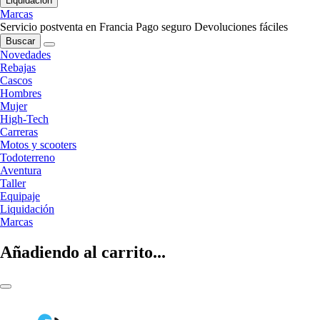
Liquidación
Marcas
Servicio postventa en Francia
Pago seguro
Devoluciones fáciles
Buscar
Novedades
Rebajas
Cascos
Hombres
Mujer
High-Tech
Carreras
Motos y scooters
Todoterreno
Aventura
Taller
Equipaje
Liquidación
Marcas
Añadiendo al carrito...