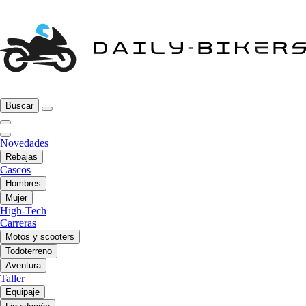
Buscar
Novedades
Rebajas
Cascos
Hombres
Mujer
High-Tech
Carreras
Motos y scooters
Todoterreno
Aventura
Taller
Equipaje