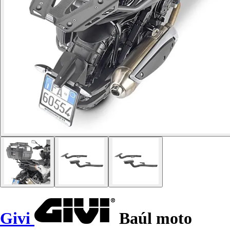
Givi
Baúl moto