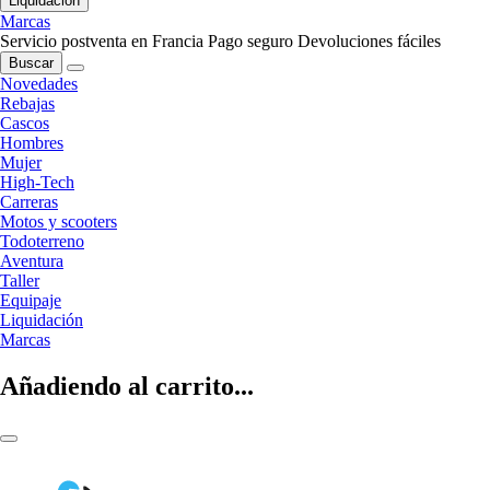
Liquidación
Marcas
Servicio postventa en Francia
Pago seguro
Devoluciones fáciles
Buscar
Novedades
Rebajas
Cascos
Hombres
Mujer
High-Tech
Carreras
Motos y scooters
Todoterreno
Aventura
Taller
Equipaje
Liquidación
Marcas
Añadiendo al carrito...