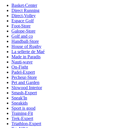
Basket-Center
Direct Running
Direct-Volley
Espace Golf
Foot-Store
Galope-Store
Golf and co
Handball-Store
House of Rugby
La sellerie de Maé
Made in Paradis
Nauti-wave
On-Fight
Padel-Expert
Pecheur-Store
Pet and Garden
Slowood Interior
Smash-Expert
Sneak'In
Sneakids
Sport is good
Training-Fit
Trek-Expert
Triathlon-Expert