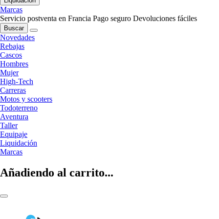
Liquidación
Marcas
Servicio postventa en Francia
Pago seguro
Devoluciones fáciles
Buscar
Novedades
Rebajas
Cascos
Hombres
Mujer
High-Tech
Carreras
Motos y scooters
Todoterreno
Aventura
Taller
Equipaje
Liquidación
Marcas
Añadiendo al carrito...