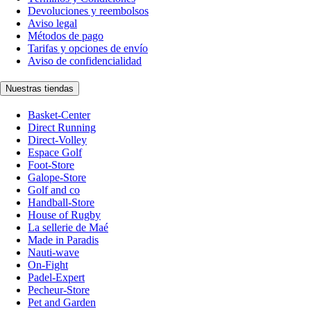
Devoluciones y reembolsos
Aviso legal
Métodos de pago
Tarifas y opciones de envío
Aviso de confidencialidad
Nuestras tiendas
Basket-Center
Direct Running
Direct-Volley
Espace Golf
Foot-Store
Galope-Store
Golf and co
Handball-Store
House of Rugby
La sellerie de Maé
Made in Paradis
Nauti-wave
On-Fight
Padel-Expert
Pecheur-Store
Pet and Garden