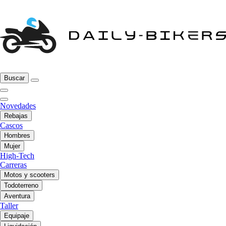
Buscar
Novedades
Rebajas
Cascos
Hombres
Mujer
High-Tech
Carreras
Motos y scooters
Todoterreno
Aventura
Taller
Equipaje