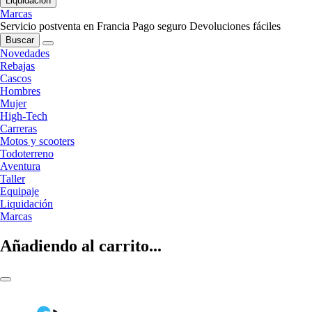
Liquidación
Marcas
Servicio postventa en Francia
Pago seguro
Devoluciones fáciles
Buscar
Novedades
Rebajas
Cascos
Hombres
Mujer
High-Tech
Carreras
Motos y scooters
Todoterreno
Aventura
Taller
Equipaje
Liquidación
Marcas
Añadiendo al carrito...