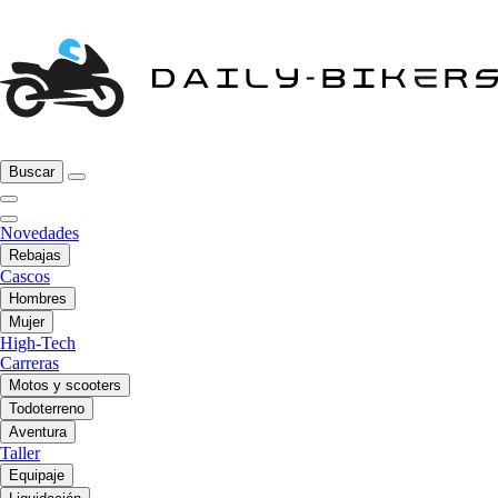
Buscar
Novedades
Rebajas
Cascos
Hombres
Mujer
High-Tech
Carreras
Motos y scooters
Todoterreno
Aventura
Taller
Equipaje