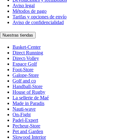
Aviso legal
Métodos de pago
Tarifas y opciones de envío
Aviso de confidencialidad
Nuestras tiendas
Basket-Center
Direct Running
Direct-Volley
Espace Golf
Foot-Store
Galope-Store
Golf and co
Handball-Store
House of Rugby
La sellerie de Maé
Made in Paradis
Nauti-wave
On-Fight
Padel-Expert
Pecheur-Store
Pet and Garden
Slowood Interior