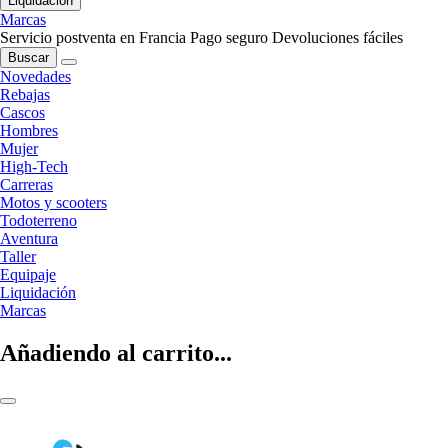
Liquidación
Marcas
Servicio postventa en Francia
Pago seguro
Devoluciones fáciles
Buscar
Novedades
Rebajas
Cascos
Hombres
Mujer
High-Tech
Carreras
Motos y scooters
Todoterreno
Aventura
Taller
Equipaje
Liquidación
Marcas
Añadiendo al carrito...