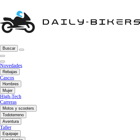
Buscar
Novedades
Rebajas
Cascos
Hombres
Mujer
High-Tech
Carreras
Motos y scooters
Todoterreno
Aventura
Taller
Equipaje