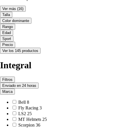
Ver más
(16)
Talla
Color dominante
Rango
Edad
Sport
Precio
Ver los 145 productos
Integral
Filtros
Enviado en 24 horas
Marca
Bell
8
Fly Racing
3
LS2
25
MT Helmets
25
Scorpion
36