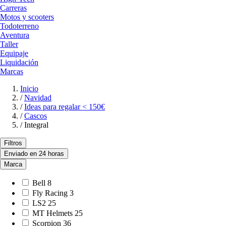
Carreras
Motos y scooters
Todoterreno
Aventura
Taller
Equipaje
Liquidación
Marcas
Inicio
/
Navidad
/
Ideas para regalar < 150€
/
Cascos
/
Integral
Filtros
Enviado en 24 horas
Marca
Bell
8
Fly Racing
3
LS2
25
MT Helmets
25
Scorpion
36