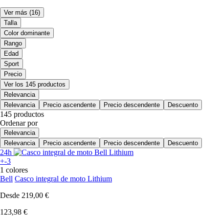
Ver más
(16)
Talla
Color dominante
Rango
Edad
Sport
Precio
Ver los 145 productos
Relevancia
Relevancia
Precio ascendente
Precio descendente
Descuento
145 productos
Ordenar por
Relevancia
Relevancia
Precio ascendente
Precio descendente
Descuento
24h
+-3
1 colores
Bell
Casco integral de moto Lithium
Desde
219,00 €
123,98 €