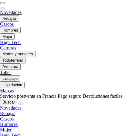
Novedades
Rebajas
Cascos
Hombres
Mujer
High-Tech
Carreras
Motos y scooters
Todoterreno
Aventura
Taller
Equipaje
Liquidación
Marcas
Servicio postventa en Francia
Pago seguro
Devoluciones fáciles
Buscar
Novedades
Rebajas
Cascos
Hombres
Mujer
High-Tech