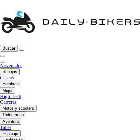
Buscar
Novedades
Rebajas
Cascos
Hombres
Mujer
High-Tech
Carreras
Motos y scooters
Todoterreno
Aventura
Taller
Equipaje