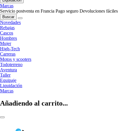
Liquidación
Marcas
Servicio postventa en Francia
Pago seguro
Devoluciones fáciles
Buscar
Novedades
Rebajas
Cascos
Hombres
Mujer
High-Tech
Carreras
Motos y scooters
Todoterreno
Aventura
Taller
Equipaje
Liquidación
Marcas
Añadiendo al carrito...