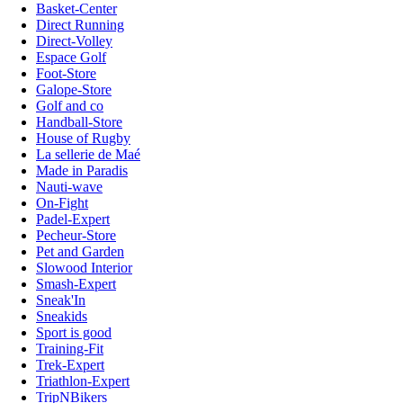
Basket-Center
Direct Running
Direct-Volley
Espace Golf
Foot-Store
Galope-Store
Golf and co
Handball-Store
House of Rugby
La sellerie de Maé
Made in Paradis
Nauti-wave
On-Fight
Padel-Expert
Pecheur-Store
Pet and Garden
Slowood Interior
Smash-Expert
Sneak'In
Sneakids
Sport is good
Training-Fit
Trek-Expert
Triathlon-Expert
TripNBikers