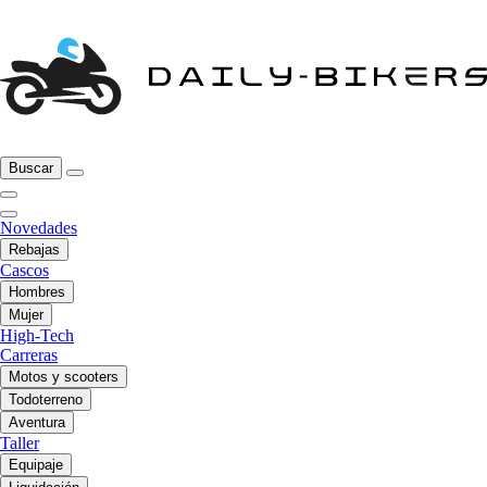
Buscar
Novedades
Rebajas
Cascos
Hombres
Mujer
High-Tech
Carreras
Motos y scooters
Todoterreno
Aventura
Taller
Equipaje