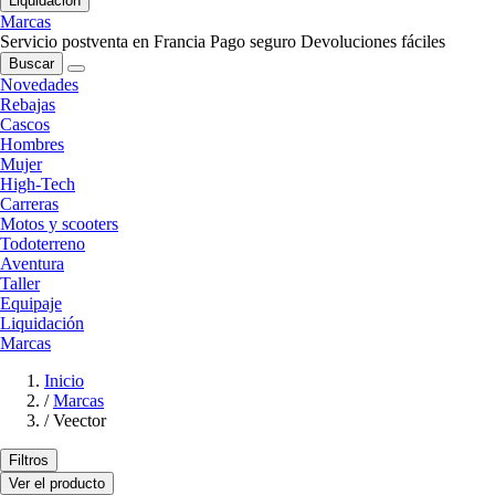
Liquidación
Marcas
Servicio postventa en Francia
Pago seguro
Devoluciones fáciles
Buscar
Novedades
Rebajas
Cascos
Hombres
Mujer
High-Tech
Carreras
Motos y scooters
Todoterreno
Aventura
Taller
Equipaje
Liquidación
Marcas
Inicio
/
Marcas
/
Veector
Filtros
Ver el producto