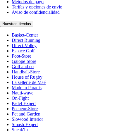
Métodos de pago
Tarifas y opciones de envío
Aviso de confidencialidad
Nuestras tiendas
Basket-Center
Direct Running
Direct-Volley
Espace Golf
Foot-Store
Galope-Store
Golf and co
Handball-Store
House of Rugby
La sellerie de Maé
Made in Paradis
Nauti-wave
On-Fight
Padel-Expert
Pecheur-Store
Pet and Garden
Slowood Interior
Smash-Expert
Sneak'In