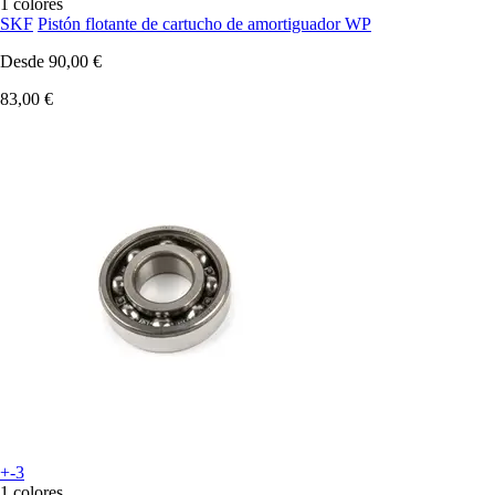
1 colores
SKF
Pistón flotante de cartucho de amortiguador WP
Desde
90,00 €
83,00 €
+-3
1 colores