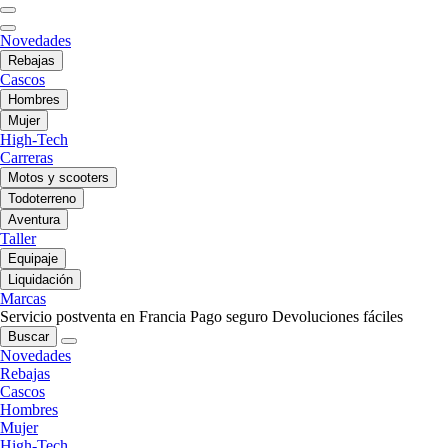
Novedades
Rebajas
Cascos
Hombres
Mujer
High-Tech
Carreras
Motos y scooters
Todoterreno
Aventura
Taller
Equipaje
Liquidación
Marcas
Servicio postventa en Francia
Pago seguro
Devoluciones fáciles
Buscar
Novedades
Rebajas
Cascos
Hombres
Mujer
High-Tech