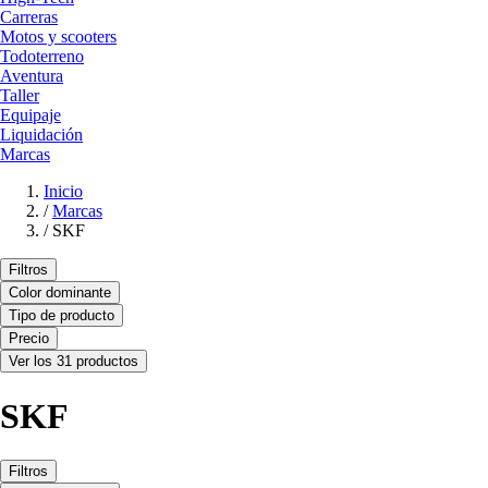
Carreras
Motos y scooters
Todoterreno
Aventura
Taller
Equipaje
Liquidación
Marcas
Inicio
/
Marcas
/
SKF
Filtros
Color dominante
Tipo de producto
Precio
Ver los 31 productos
SKF
Filtros