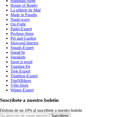
Handball-Store
House of Rugby
La sellerie de Maé
Made in Paradis
Nauti-wave
On-Fight
Padel-Expert
Pecheur-Store
Pet and Garden
Slowood Interior
Smash-Expert
Sneak'In
Sneakids
Sport is good
Training-Fit
Trek-Expert
Triathlon-Expert
TripNBikers
Vélo-Store
Winter-Expert
Suscríbete a nuestro boletín
Disfruta de un 10% al suscribirte a nuestro boletín
Suscribirse