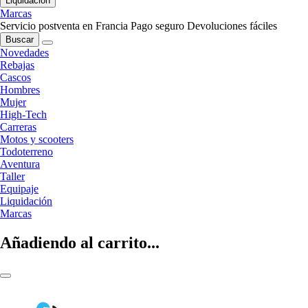
Liquidación
Marcas
Servicio postventa en Francia
Pago seguro
Devoluciones fáciles
Buscar
Novedades
Rebajas
Cascos
Hombres
Mujer
High-Tech
Carreras
Motos y scooters
Todoterreno
Aventura
Taller
Equipaje
Liquidación
Marcas
Añadiendo al carrito...