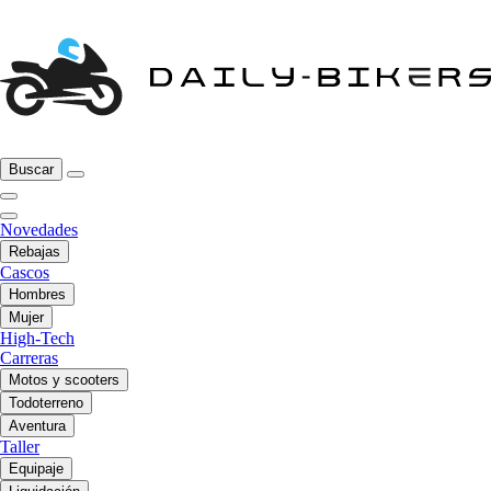
Buscar
Novedades
Rebajas
Cascos
Hombres
Mujer
High-Tech
Carreras
Motos y scooters
Todoterreno
Aventura
Taller
Equipaje