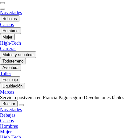
Novedades
Rebajas
Cascos
Hombres
Mujer
High-Tech
Carreras
Motos y scooters
Todoterreno
Aventura
Taller
Equipaje
Liquidación
Marcas
Servicio postventa en Francia
Pago seguro
Devoluciones fáciles
Buscar
Novedades
Rebajas
Cascos
Hombres
Mujer
High-Tech