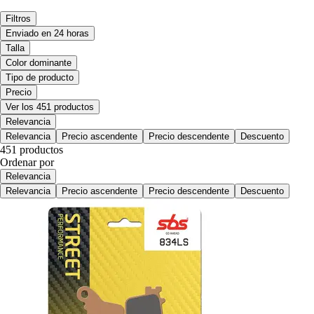
Filtros
Enviado en 24 horas
Talla
Color dominante
Tipo de producto
Precio
Ver los 451 productos
Relevancia
Relevancia
Precio ascendente
Precio descendente
Descuento
451 productos
Ordenar por
Relevancia
Relevancia
Precio ascendente
Precio descendente
Descuento