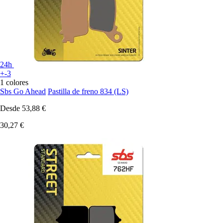
24h
+-3
1 colores
Sbs Go Ahead
Pastilla de freno 834 (LS)
Desde
53,88 €
30,27 €