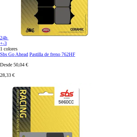
24h
+-3
1 colores
Sbs Go Ahead
Pastilla de freno 762HF
Desde
50,04 €
28,33 €