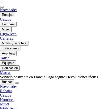
Novedades
Rebajas
Cascos
Hombres
Mujer
High-Tech
Carreras
Motos y scooters
Todoterreno
Aventura
Taller
Equipaje
Liquidación
Marcas
Servicio postventa en Francia
Pago seguro
Devoluciones fáciles
Buscar
Novedades
Rebajas
Cascos
Hombres
Mujer
High-Tech