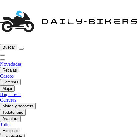
Buscar
Novedades
Rebajas
Cascos
Hombres
Mujer
High-Tech
Carreras
Motos y scooters
Todoterreno
Aventura
Taller
Equipaje