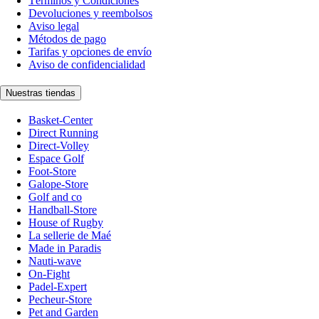
Términos y Condiciones
Devoluciones y reembolsos
Aviso legal
Métodos de pago
Tarifas y opciones de envío
Aviso de confidencialidad
Nuestras tiendas
Basket-Center
Direct Running
Direct-Volley
Espace Golf
Foot-Store
Galope-Store
Golf and co
Handball-Store
House of Rugby
La sellerie de Maé
Made in Paradis
Nauti-wave
On-Fight
Padel-Expert
Pecheur-Store
Pet and Garden