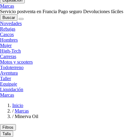
Liquidación
Marcas
Servicio postventa en Francia
Pago seguro
Devoluciones fáciles
Buscar
Novedades
Rebajas
Cascos
Hombres
Mujer
High-Tech
Carreras
Motos y scooters
Todoterreno
Aventura
Taller
Equipaje
Liquidación
Marcas
Inicio
/
Marcas
/
Minerva Oil
Filtros
Talla