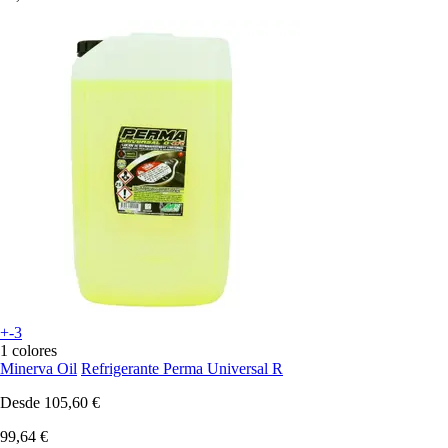
+-3
1 colores
Minerva Oil
Refrigerante Perma Universal R
Desde
105,60 €
99,64 €