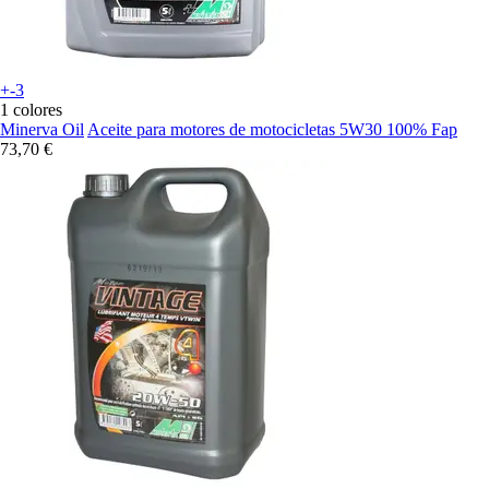
+-3
1 colores
Minerva Oil
Aceite para motores de motocicletas 5W30 100% Fap
73,70 €