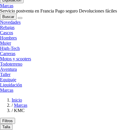
Liquidación
Marcas
Servicio postventa en Francia
Pago seguro
Devoluciones fáciles
Buscar
Novedades
Rebajas
Cascos
Hombres
Mujer
High-Tech
Carreras
Motos y scooters
Todoterreno
Aventura
Taller
Equipaje
Liquidación
Marcas
Inicio
/
Marcas
/
KMC
Filtros
Talla