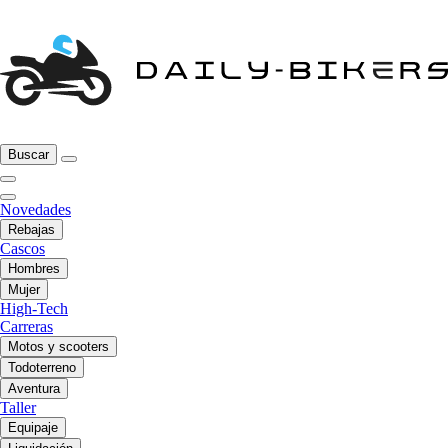
Buscar
Novedades
Rebajas
Cascos
Hombres
Mujer
High-Tech
Carreras
Motos y scooters
Todoterreno
Aventura
Taller
Equipaje