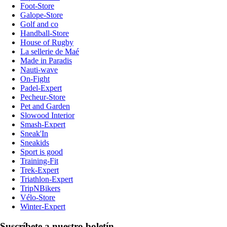
Foot-Store
Galope-Store
Golf and co
Handball-Store
House of Rugby
La sellerie de Maé
Made in Paradis
Nauti-wave
On-Fight
Padel-Expert
Pecheur-Store
Pet and Garden
Slowood Interior
Smash-Expert
Sneak'In
Sneakids
Sport is good
Training-Fit
Trek-Expert
Triathlon-Expert
TripNBikers
Vélo-Store
Winter-Expert
Suscríbete a nuestro boletín