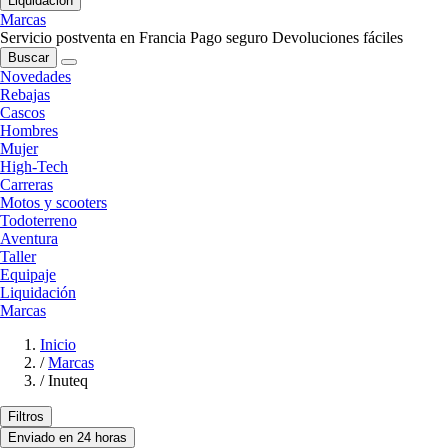
Liquidación
Marcas
Servicio postventa en Francia
Pago seguro
Devoluciones fáciles
Buscar
Novedades
Rebajas
Cascos
Hombres
Mujer
High-Tech
Carreras
Motos y scooters
Todoterreno
Aventura
Taller
Equipaje
Liquidación
Marcas
Inicio
/
Marcas
/
Inuteq
Filtros
Enviado en 24 horas