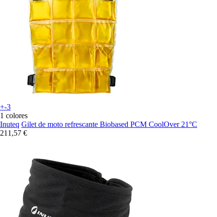
+-3
1 colores
Inuteq
Gilet de moto refrescante Biobased PCM CoolOver 21°C
211,57 €