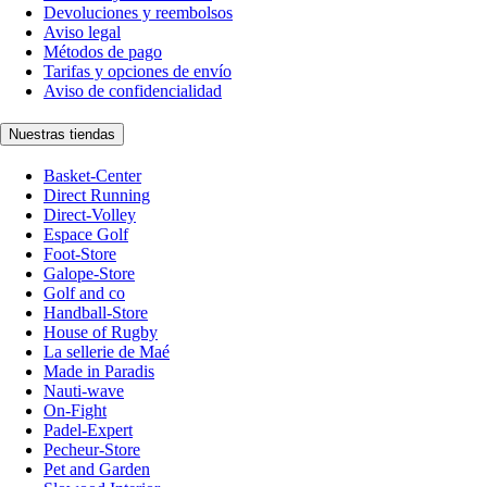
Devoluciones y reembolsos
Aviso legal
Métodos de pago
Tarifas y opciones de envío
Aviso de confidencialidad
Nuestras tiendas
Basket-Center
Direct Running
Direct-Volley
Espace Golf
Foot-Store
Galope-Store
Golf and co
Handball-Store
House of Rugby
La sellerie de Maé
Made in Paradis
Nauti-wave
On-Fight
Padel-Expert
Pecheur-Store
Pet and Garden