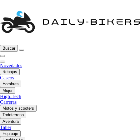
Buscar
Novedades
Rebajas
Cascos
Hombres
Mujer
High-Tech
Carreras
Motos y scooters
Todoterreno
Aventura
Taller
Equipaje