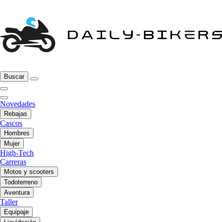
Buscar
Novedades
Rebajas
Cascos
Hombres
Mujer
High-Tech
Carreras
Motos y scooters
Todoterreno
Aventura
Taller
Equipaje