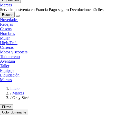
Liquidación
Marcas
Servicio postventa en Francia
Pago seguro
Devoluciones fáciles
Buscar
Novedades
Rebajas
Cascos
Hombres
Mujer
High-Tech
Carreras
Motos y scooters
Todoterreno
Aventura
Taller
Equipaje
Liquidación
Marcas
Inicio
/
Marcas
/
Gray Steel
Filtros
Color dominante