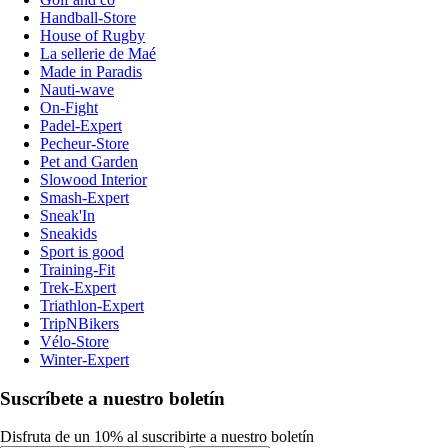
Handball-Store
House of Rugby
La sellerie de Maé
Made in Paradis
Nauti-wave
On-Fight
Padel-Expert
Pecheur-Store
Pet and Garden
Slowood Interior
Smash-Expert
Sneak'In
Sneakids
Sport is good
Training-Fit
Trek-Expert
Triathlon-Expert
TripNBikers
Vélo-Store
Winter-Expert
Suscríbete a nuestro boletín
Disfruta de un 10% al suscribirte a nuestro boletín