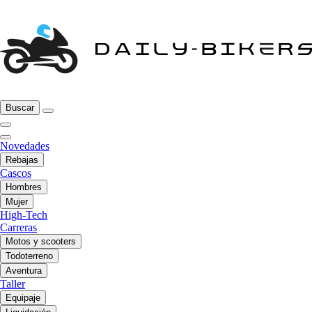
Buscar
Novedades
Rebajas
Cascos
Hombres
Mujer
High-Tech
Carreras
Motos y scooters
Todoterreno
Aventura
Taller
Equipaje