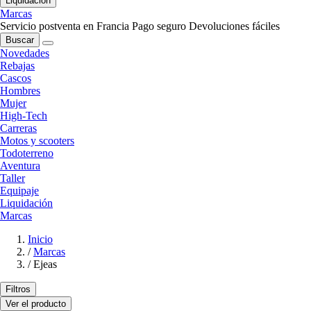
Liquidación
Marcas
Servicio postventa en Francia
Pago seguro
Devoluciones fáciles
Buscar
Novedades
Rebajas
Cascos
Hombres
Mujer
High-Tech
Carreras
Motos y scooters
Todoterreno
Aventura
Taller
Equipaje
Liquidación
Marcas
Inicio
/
Marcas
/
Ejeas
Filtros
Ver el producto