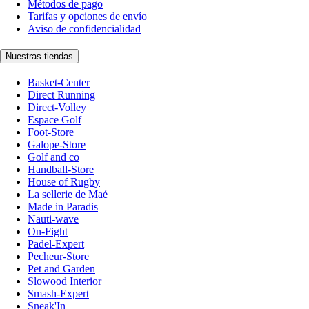
Métodos de pago
Tarifas y opciones de envío
Aviso de confidencialidad
Nuestras tiendas
Basket-Center
Direct Running
Direct-Volley
Espace Golf
Foot-Store
Galope-Store
Golf and co
Handball-Store
House of Rugby
La sellerie de Maé
Made in Paradis
Nauti-wave
On-Fight
Padel-Expert
Pecheur-Store
Pet and Garden
Slowood Interior
Smash-Expert
Sneak'In