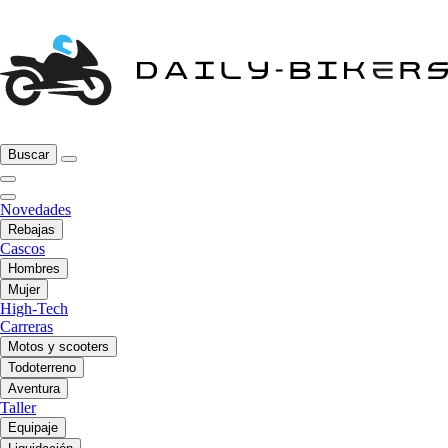
Buscar
Novedades
Rebajas
Cascos
Hombres
Mujer
High-Tech
Carreras
Motos y scooters
Todoterreno
Aventura
Taller
Equipaje