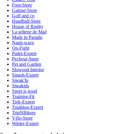
Foot-Store
Galope-Store
Golf and co
Handball-Store
House of Rugby
La sellerie de Maé
Made in Paradis
Nauti-wave
On-Fight
Padel-Expert
Pecheur-Store
Pet and Garden
Slowood Interior
Smash-Expert
Sneak'In
Sneakids
Sport is good
Training-Fit
Trek-Expert
Triathlon-Expert
TripNBikers
Vélo-Store
Winter-Expert