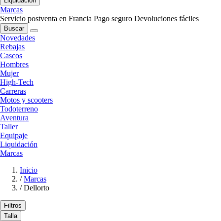
Liquidación
Marcas
Servicio postventa en Francia
Pago seguro
Devoluciones fáciles
Buscar
Novedades
Rebajas
Cascos
Hombres
Mujer
High-Tech
Carreras
Motos y scooters
Todoterreno
Aventura
Taller
Equipaje
Liquidación
Marcas
Inicio
/
Marcas
/
Dellorto
Filtros
Talla