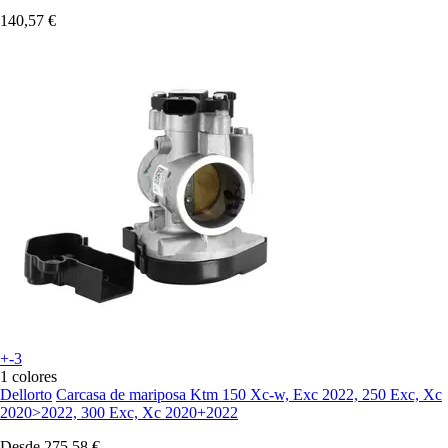
140,57 €
+-3
1 colores
Dellorto
Carcasa de mariposa Ktm 150 Xc-w, Exc 2022, 250 Exc, Xc
2020>2022, 300 Exc, Xc 2020+2022
Desde
275,58 €