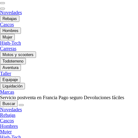
Novedades
Rebajas
Cascos
Hombres
Mujer
High-Tech
Carreras
Motos y scooters
Todoterreno
Aventura
Taller
Equipaje
Liquidación
Marcas
Servicio postventa en Francia
Pago seguro
Devoluciones fáciles
Buscar
Novedades
Rebajas
Cascos
Hombres
Mujer
High-Tech