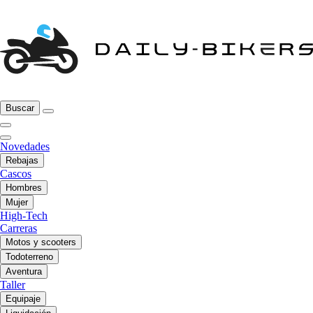
Buscar
Novedades
Rebajas
Cascos
Hombres
Mujer
High-Tech
Carreras
Motos y scooters
Todoterreno
Aventura
Taller
Equipaje