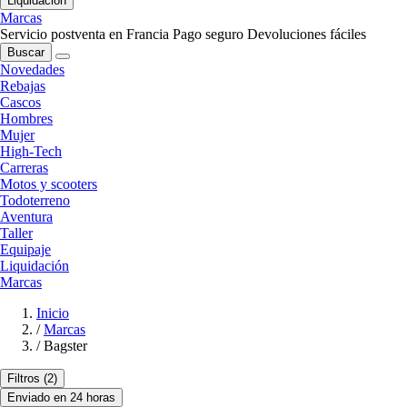
Liquidación
Marcas
Servicio postventa en Francia
Pago seguro
Devoluciones fáciles
Buscar
Novedades
Rebajas
Cascos
Hombres
Mujer
High-Tech
Carreras
Motos y scooters
Todoterreno
Aventura
Taller
Equipaje
Liquidación
Marcas
Inicio
/
Marcas
/
Bagster
Filtros
(2)
Enviado en 24 horas