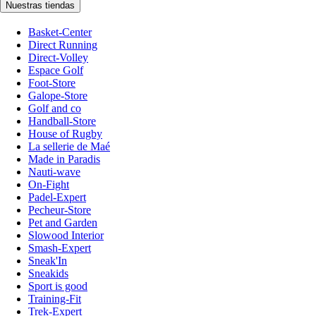
Nuestras tiendas
Basket-Center
Direct Running
Direct-Volley
Espace Golf
Foot-Store
Galope-Store
Golf and co
Handball-Store
House of Rugby
La sellerie de Maé
Made in Paradis
Nauti-wave
On-Fight
Padel-Expert
Pecheur-Store
Pet and Garden
Slowood Interior
Smash-Expert
Sneak'In
Sneakids
Sport is good
Training-Fit
Trek-Expert