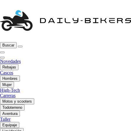
Buscar
Novedades
Rebajas
Cascos
Hombres
Mujer
High-Tech
Carreras
Motos y scooters
Todoterreno
Aventura
Taller
Equipaje