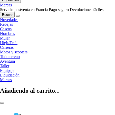
Liquidación
Marcas
Servicio postventa en Francia
Pago seguro
Devoluciones fáciles
Buscar
Novedades
Rebajas
Cascos
Hombres
Mujer
High-Tech
Carreras
Motos y scooters
Todoterreno
Aventura
Taller
Equipaje
Liquidación
Marcas
Añadiendo al carrito...