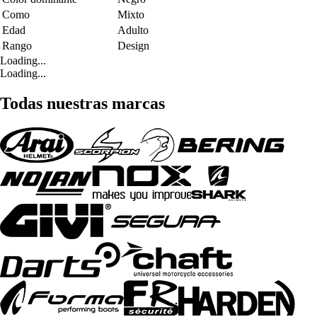
Como
Mixto
Edad
Adulto
Rango
Design
Loading...
Loading...
Todas nuestras marcas