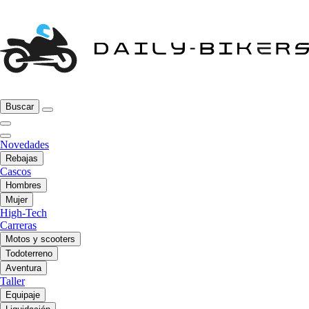
Buscar
Novedades
Rebajas
Cascos
Hombres
Mujer
High-Tech
Carreras
Motos y scooters
Todoterreno
Aventura
Taller
Equipaje