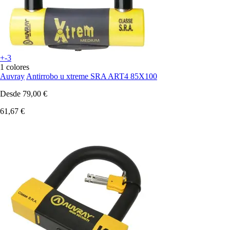
+-3
1 colores
Auvray
Antirrobo u xtreme SRA ART4 85X100
Desde
79,00 €
61,67 €