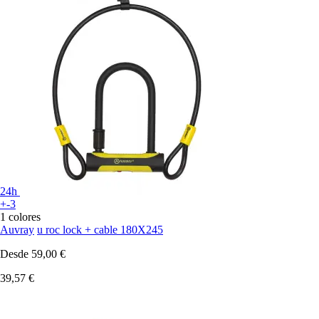
24h
+-3
1 colores
Auvray
u roc lock + cable 180X245
Desde
59,00 €
39,57 €