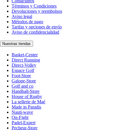
Contáctanos
Términos y Condiciones
Devoluciones y reembolsos
Aviso legal
Métodos de pago
Tarifas y opciones de envío
Aviso de confidencialidad
Nuestras tiendas
Basket-Center
Direct Running
Direct-Volley
Espace Golf
Foot-Store
Galope-Store
Golf and co
Handball-Store
House of Rugby
La sellerie de Maé
Made in Paradis
Nauti-wave
On-Fight
Padel-Expert
Pecheur-Store