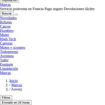
Liquidación
Marcas
Servicio postventa en Francia
Pago seguro
Devoluciones fáciles
Buscar
Novedades
Rebajas
Cascos
Hombres
Mujer
High-Tech
Carreras
Motos y scooters
Todoterreno
Aventura
Taller
Equipaje
Liquidación
Marcas
Inicio
/
Marcas
/
Auvray
Filtros
Enviado en 24 horas