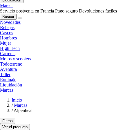
Liquidación
Marcas
Servicio postventa en Francia
Pago seguro
Devoluciones fáciles
Buscar
Novedades
Rebajas
Cascos
Hombres
Mujer
High-Tech
Carreras
Motos y scooters
Todoterreno
Aventura
Taller
Equipaje
Liquidación
Marcas
Inicio
/
Marcas
/
Alpenheat
Filtros
Ver el producto