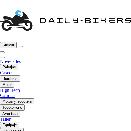
Buscar
Novedades
Rebajas
Cascos
Hombres
Mujer
High-Tech
Carreras
Motos y scooters
Todoterreno
Aventura
Taller
Equipaje