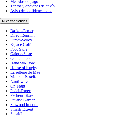
Métodos de pago
Tarifas y opciones de envío
Aviso de confidencialidad
Nuestras tiendas
Basket-Center
Direct Running
Direct-Volley
Espace Golf
Foot-Store
Galope-Store
Golf and co
Handball-Store
House of Rugby
La sellerie de Maé
Made in Paradis
Nauti-wave
On-Fight
Padel-Expert
Pecheur-Store
Pet and Garden
Slowood Interior
Smash-Expert
Sneak'In