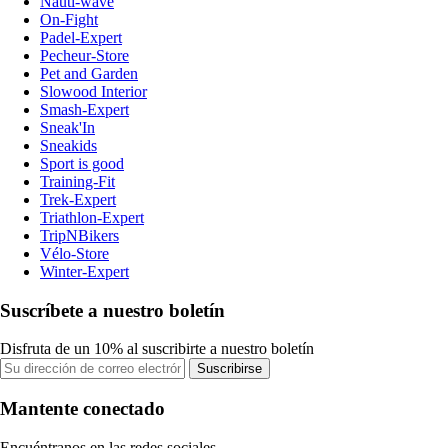
Nauti-wave
On-Fight
Padel-Expert
Pecheur-Store
Pet and Garden
Slowood Interior
Smash-Expert
Sneak'In
Sneakids
Sport is good
Training-Fit
Trek-Expert
Triathlon-Expert
TripNBikers
Vélo-Store
Winter-Expert
Suscríbete a nuestro boletín
Disfruta de un 10% al suscribirte a nuestro boletín
Suscribirse
Mantente conectado
Encuéntranos en las redes sociales