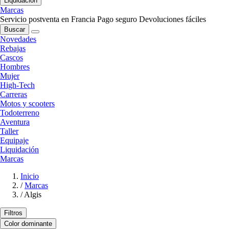
Liquidación
Marcas
Servicio postventa en Francia
Pago seguro
Devoluciones fáciles
Buscar
Novedades
Rebajas
Cascos
Hombres
Mujer
High-Tech
Carreras
Motos y scooters
Todoterreno
Aventura
Taller
Equipaje
Liquidación
Marcas
Inicio
/
Marcas
/
Algis
Filtros
Color dominante