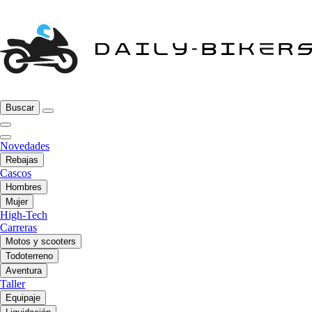
Buscar
Novedades
Rebajas
Cascos
Hombres
Mujer
High-Tech
Carreras
Motos y scooters
Todoterreno
Aventura
Taller
Equipaje