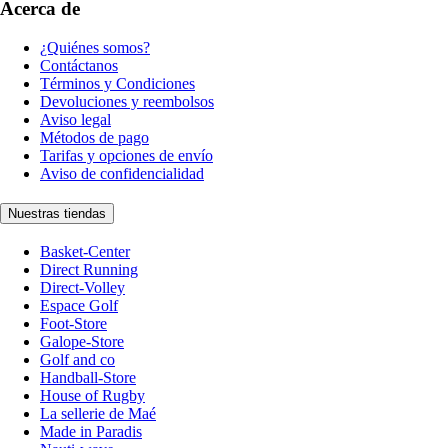
Acerca de
¿Quiénes somos?
Contáctanos
Términos y Condiciones
Devoluciones y reembolsos
Aviso legal
Métodos de pago
Tarifas y opciones de envío
Aviso de confidencialidad
Nuestras tiendas
Basket-Center
Direct Running
Direct-Volley
Espace Golf
Foot-Store
Galope-Store
Golf and co
Handball-Store
House of Rugby
La sellerie de Maé
Made in Paradis