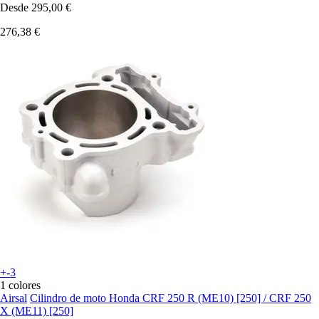
Desde
295,00 €
276,38 €
+-3
1 colores
Airsal
Cilindro de moto Honda CRF 250 R (ME10) [250] / CRF 250
X (ME11) [250]