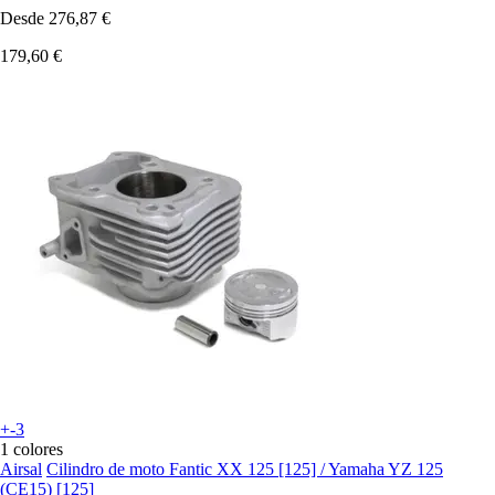
Desde
276,87 €
179,60 €
+-3
1 colores
Airsal
Cilindro de moto Fantic XX 125 [125] / Yamaha YZ 125
(CE15) [125]