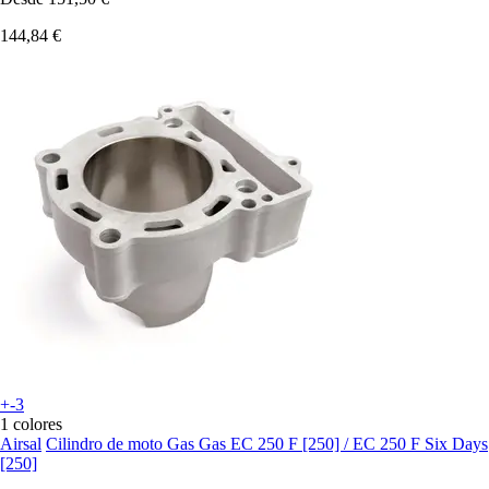
144,84 €
+-3
1 colores
Airsal
Cilindro de moto Gas Gas EC 250 F [250] / EC 250 F Six Days
[250]