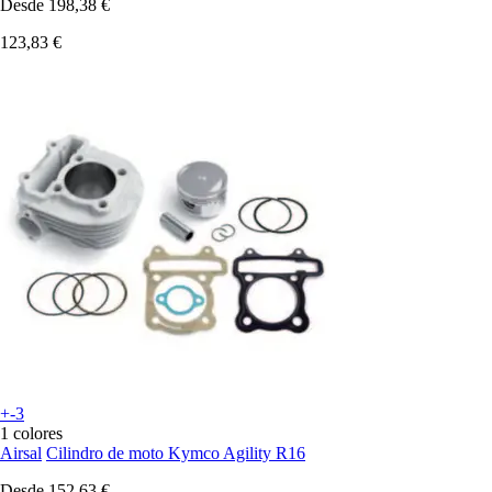
Desde
198,38 €
123,83 €
+-3
1 colores
Airsal
Cilindro de moto Kymco Agility R16
Desde
152,63 €