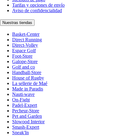
Tarifas y opciones de envío
Aviso de confidencialidad
Nuestras tiendas
Basket-Center
Direct Running
Direct-Volley
Espace Golf
Foot-Store
Galope-Store
Golf and co
Handball-Store
House of Rugby
La sellerie de Maé
Made in Paradis
Nauti-wave
On-Fight
Padel-Expert
Pecheur-Store
Pet and Garden
Slowood Interior
Smash-Expert
Sneak'In