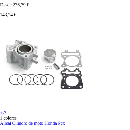
Desde
236,79 €
143,24 €
+-3
1 colores
Airsal
Cilindro de moto Honda Pcx