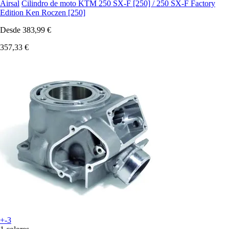
Airsal
Cilindro de moto KTM 250 SX-F [250] / 250 SX-F Factory
Edition Ken Roczen [250]
Desde
383,99 €
357,33 €
+-3