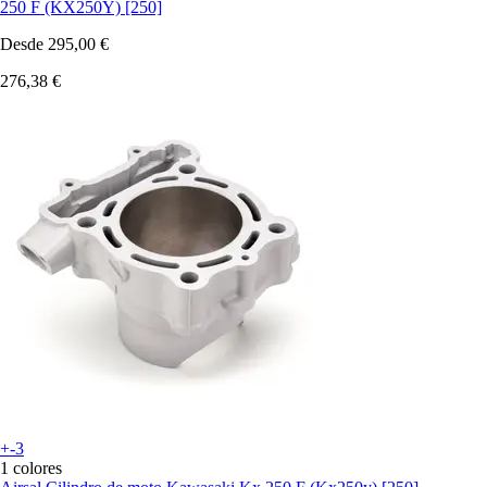
250 F (KX250Y) [250]
Desde
295,00 €
276,38 €
+-3
1 colores