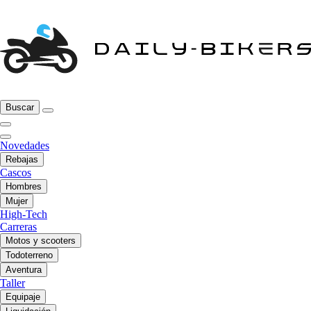
Buscar
Novedades
Rebajas
Cascos
Hombres
Mujer
High-Tech
Carreras
Motos y scooters
Todoterreno
Aventura
Taller
Equipaje