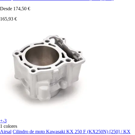
Desde
174,50 €
165,93 €
+-3
1 colores
Airsal
Cilindro de moto Kawasaki KX 250 F (KX250N) [250] / KX