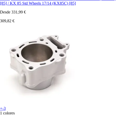
[85] / KX 85 Std Wheels 17/14 (KX85C) [85]
Desde
331,99 €
309,82 €
+-3
1 colores