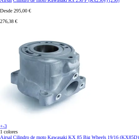
Airsal
Cilindro de moto Kawasaki Kx 250 F (Kx250y) [250]
Desde
295,00 €
276,38 €
+-3
1 colores
Airsal
Cilindro de moto Kawasaki KX 85 Big Wheels 19/16 (KX85D)