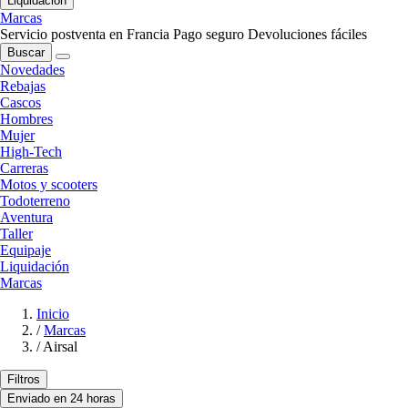
Liquidación
Marcas
Servicio postventa en Francia
Pago seguro
Devoluciones fáciles
Buscar
Novedades
Rebajas
Cascos
Hombres
Mujer
High-Tech
Carreras
Motos y scooters
Todoterreno
Aventura
Taller
Equipaje
Liquidación
Marcas
Inicio
/
Marcas
/
Airsal
Filtros
Enviado en 24 horas