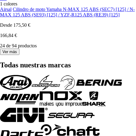
1 colores
Airsal
Cilindro de moto Yamaha N-MAX 125 ABS (SEC7) [125] / N-
MAX 125 ABS (SE93) [125] / YZF-R125 ABS (RE39) [125]
Desde
175,50 €
166,84 €
24 de 94 productos
Ver más
Todas nuestras marcas