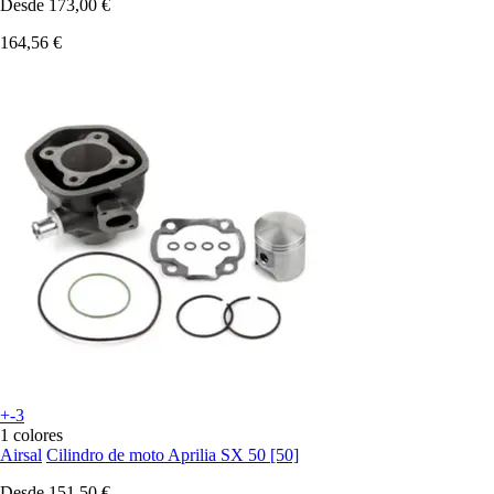
Desde
173,00 €
164,56 €
+-3
1 colores
Airsal
Cilindro de moto Aprilia SX 50 [50]
Desde
151,50 €