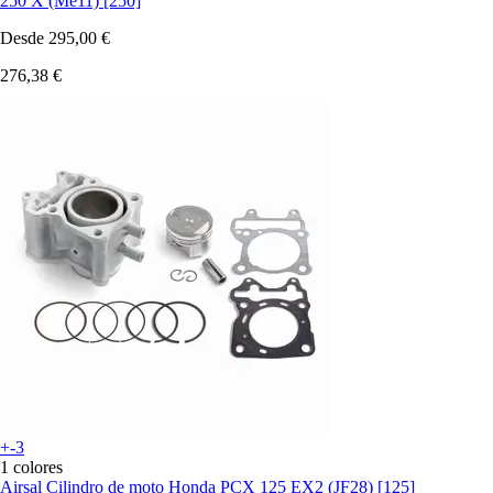
250 X (Me11) [250]
Desde
295,00 €
276,38 €
+-3
1 colores
Airsal
Cilindro de moto Honda PCX 125 EX2 (JF28) [125]