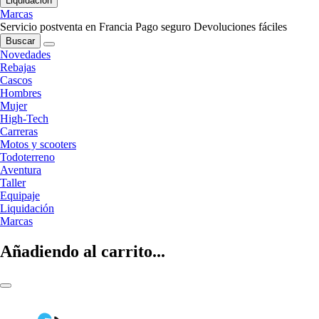
Liquidación
Marcas
Servicio postventa en Francia
Pago seguro
Devoluciones fáciles
Buscar
Novedades
Rebajas
Cascos
Hombres
Mujer
High-Tech
Carreras
Motos y scooters
Todoterreno
Aventura
Taller
Equipaje
Liquidación
Marcas
Añadiendo al carrito...