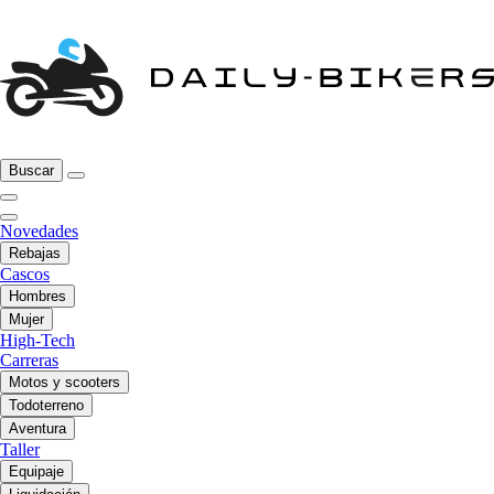
Buscar
Novedades
Rebajas
Cascos
Hombres
Mujer
High-Tech
Carreras
Motos y scooters
Todoterreno
Aventura
Taller
Equipaje