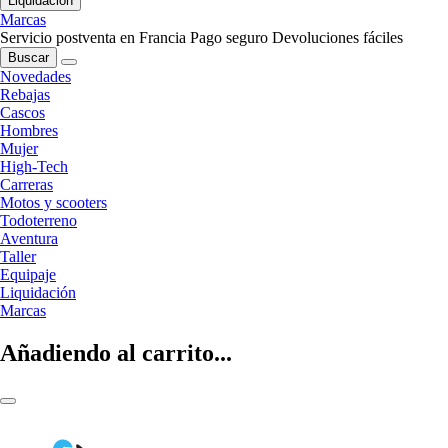
Liquidación
Marcas
Servicio postventa en Francia
Pago seguro
Devoluciones fáciles
Buscar
Novedades
Rebajas
Cascos
Hombres
Mujer
High-Tech
Carreras
Motos y scooters
Todoterreno
Aventura
Taller
Equipaje
Liquidación
Marcas
Añadiendo al carrito...