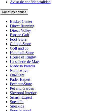
Aviso de confidencialidad
Nuestras tiendas
Basket-Center
Direct Running
Direct-Volley
Espace Golf
Foot-Store
Galope-Store
Golf and co
Handball-Store
House of Rugby
La sellerie de Maé
Made in Paradis
Nauti-wave
On-Fight
Padel-Expert
Pecheur-Store
Pet and Garden
Slowood Interior
Smash-Expert
Sneak'In
Sneakids
Sport is good