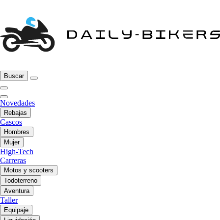
Buscar
Novedades
Rebajas
Cascos
Hombres
Mujer
High-Tech
Carreras
Motos y scooters
Todoterreno
Aventura
Taller
Equipaje