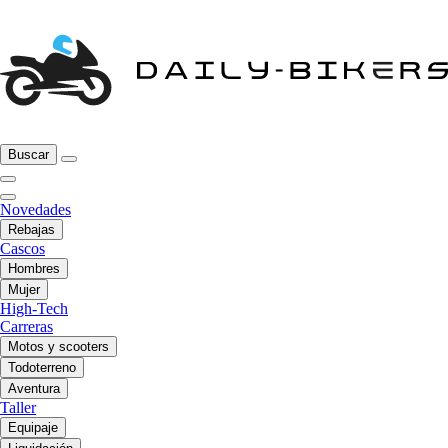
Buscar
Novedades
Rebajas
Cascos
Hombres
Mujer
High-Tech
Carreras
Motos y scooters
Todoterreno
Aventura
Taller
Equipaje