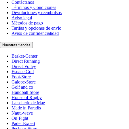
Contáctanos
Términos y Condiciones
Devoluciones y reembolsos
Aviso legal
Métodos de pago
Tarifas y opciones de envío
Aviso de confidencialidad
Nuestras tiendas
Basket-Center
Direct Running
Direct-Volley
Espace Golf
Foot-Store
Galope-Store
Golf and co
Handball-Store
House of Rugby
La sellerie de Maé
Made in Paradis
Nauti-wave
On-Fight
Padel-Expert
Pecheur-Store