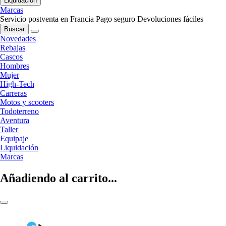
Liquidación
Marcas
Servicio postventa en Francia
Pago seguro
Devoluciones fáciles
Buscar
Novedades
Rebajas
Cascos
Hombres
Mujer
High-Tech
Carreras
Motos y scooters
Todoterreno
Aventura
Taller
Equipaje
Liquidación
Marcas
Añadiendo al carrito...