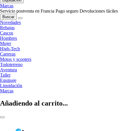
Liquidación
Marcas
Servicio postventa en Francia
Pago seguro
Devoluciones fáciles
Buscar
Novedades
Rebajas
Cascos
Hombres
Mujer
High-Tech
Carreras
Motos y scooters
Todoterreno
Aventura
Taller
Equipaje
Liquidación
Marcas
Añadiendo al carrito...