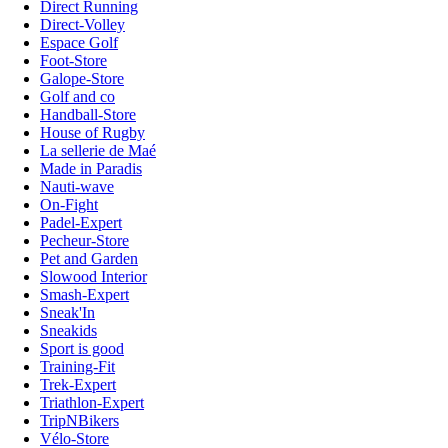
Direct Running
Direct-Volley
Espace Golf
Foot-Store
Galope-Store
Golf and co
Handball-Store
House of Rugby
La sellerie de Maé
Made in Paradis
Nauti-wave
On-Fight
Padel-Expert
Pecheur-Store
Pet and Garden
Slowood Interior
Smash-Expert
Sneak'In
Sneakids
Sport is good
Training-Fit
Trek-Expert
Triathlon-Expert
TripNBikers
Vélo-Store