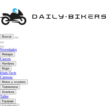
Buscar
Novedades
Rebajas
Cascos
Hombres
Mujer
High-Tech
Carreras
Motos y scooters
Todoterreno
Aventura
Taller
Equipaje