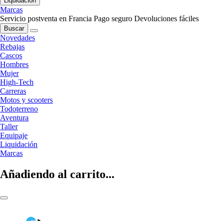
Liquidación
Marcas
Servicio postventa en Francia
Pago seguro
Devoluciones fáciles
Buscar
Novedades
Rebajas
Cascos
Hombres
Mujer
High-Tech
Carreras
Motos y scooters
Todoterreno
Aventura
Taller
Equipaje
Liquidación
Marcas
Añadiendo al carrito...