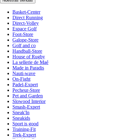
Nuestras tiendas
Basket-Center
Direct Running
Direct-Volley
Espace Golf
Foot-Store
Galope-Store
Golf and co
Handball-Store
House of Rugby
La sellerie de Maé
Made in Paradis
Nauti-wave
On-Fight
Padel-Expert
Pecheur-Store
Pet and Garden
Slowood Interior
Smash-Expert
Sneak'In
Sneakids
Sport is good
Training-Fit
Trek-Expert