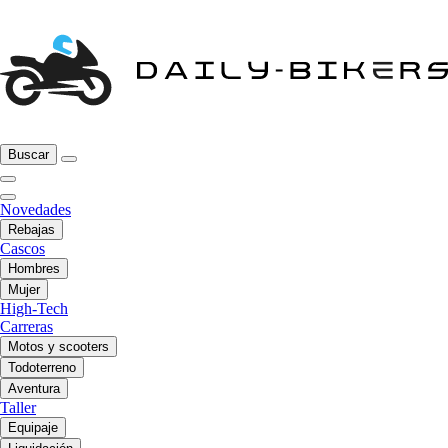
Buscar
Novedades
Rebajas
Cascos
Hombres
Mujer
High-Tech
Carreras
Motos y scooters
Todoterreno
Aventura
Taller
Equipaje