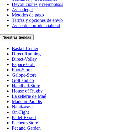
Devoluciones y reembolsos
Aviso legal
Métodos de pago
Tarifas y opciones de envío
Aviso de confidencialidad
Nuestras tiendas
Basket-Center
Direct Running
Direct-Volley
Espace Golf
Foot-Store
Galope-Store
Golf and co
Handball-Store
House of Rugby
La sellerie de Maé
Made in Paradis
Nauti-wave
On-Fight
Padel-Expert
Pecheur-Store
Pet and Garden