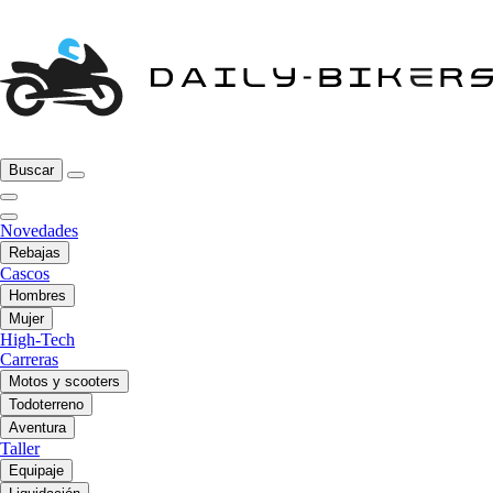
Buscar
Novedades
Rebajas
Cascos
Hombres
Mujer
High-Tech
Carreras
Motos y scooters
Todoterreno
Aventura
Taller
Equipaje