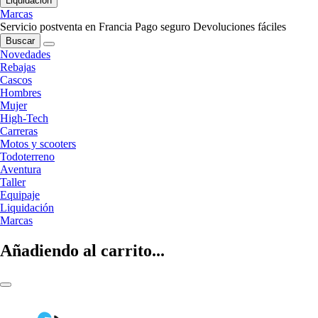
Liquidación
Marcas
Servicio postventa en Francia
Pago seguro
Devoluciones fáciles
Buscar
Novedades
Rebajas
Cascos
Hombres
Mujer
High-Tech
Carreras
Motos y scooters
Todoterreno
Aventura
Taller
Equipaje
Liquidación
Marcas
Añadiendo al carrito...