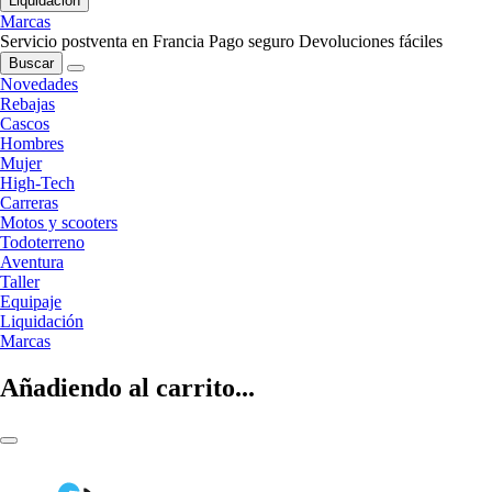
Liquidación
Marcas
Servicio postventa en Francia
Pago seguro
Devoluciones fáciles
Buscar
Novedades
Rebajas
Cascos
Hombres
Mujer
High-Tech
Carreras
Motos y scooters
Todoterreno
Aventura
Taller
Equipaje
Liquidación
Marcas
Añadiendo al carrito...