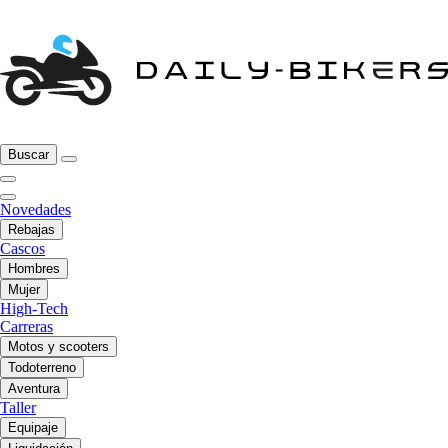
Buscar
Novedades
Rebajas
Cascos
Hombres
Mujer
High-Tech
Carreras
Motos y scooters
Todoterreno
Aventura
Taller
Equipaje