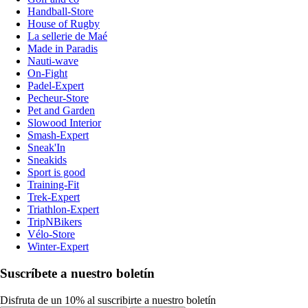
Handball-Store
House of Rugby
La sellerie de Maé
Made in Paradis
Nauti-wave
On-Fight
Padel-Expert
Pecheur-Store
Pet and Garden
Slowood Interior
Smash-Expert
Sneak'In
Sneakids
Sport is good
Training-Fit
Trek-Expert
Triathlon-Expert
TripNBikers
Vélo-Store
Winter-Expert
Suscríbete a nuestro boletín
Disfruta de un 10% al suscribirte a nuestro boletín