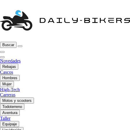
Buscar
Novedades
Rebajas
Cascos
Hombres
Mujer
High-Tech
Carreras
Motos y scooters
Todoterreno
Aventura
Taller
Equipaje