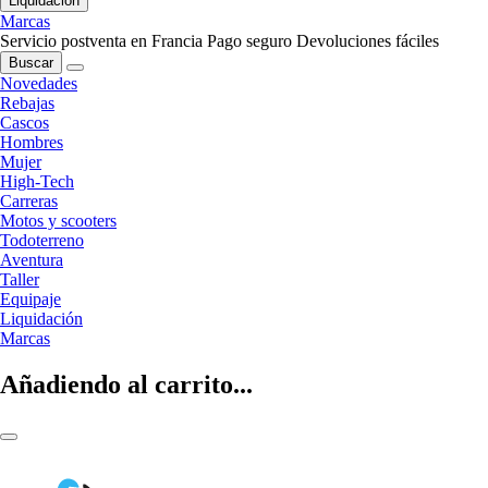
Liquidación
Marcas
Servicio postventa en Francia
Pago seguro
Devoluciones fáciles
Buscar
Novedades
Rebajas
Cascos
Hombres
Mujer
High-Tech
Carreras
Motos y scooters
Todoterreno
Aventura
Taller
Equipaje
Liquidación
Marcas
Añadiendo al carrito...