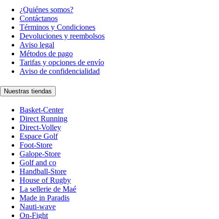
¿Quiénes somos?
Contáctanos
Términos y Condiciones
Devoluciones y reembolsos
Aviso legal
Métodos de pago
Tarifas y opciones de envío
Aviso de confidencialidad
Nuestras tiendas
Basket-Center
Direct Running
Direct-Volley
Espace Golf
Foot-Store
Galope-Store
Golf and co
Handball-Store
House of Rugby
La sellerie de Maé
Made in Paradis
Nauti-wave
On-Fight