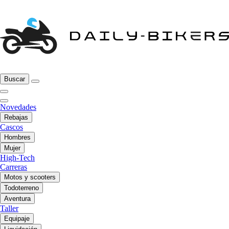
Buscar
Novedades
Rebajas
Cascos
Hombres
Mujer
High-Tech
Carreras
Motos y scooters
Todoterreno
Aventura
Taller
Equipaje