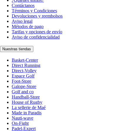
¿Quiénes somos?
Contáctanos
Términos y Condiciones
Devoluciones y reembolsos
Aviso legal
Métodos de pago
Tarifas y opciones de envío
Aviso de confidencialidad
Nuestras tiendas
Basket-Center
Direct Running
Direct-Volley
Espace Golf
Foot-Store
Galope-Store
Golf and co
Handball-Store
House of Rugby
La sellerie de Maé
Made in Paradis
Nauti-wave
On-Fight
Padel-Expert