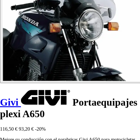
Givi
Portaequipajes
plexi A650
116,50 €
93,20 €
-20%
Mejore su conducción con el parabrisas Givi A650 para motocicletas,