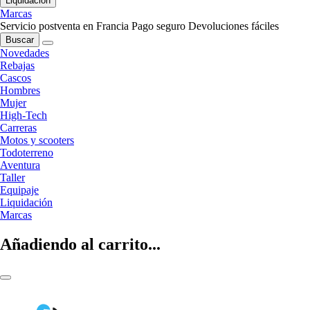
Liquidación
Marcas
Servicio postventa en Francia
Pago seguro
Devoluciones fáciles
Buscar
Novedades
Rebajas
Cascos
Hombres
Mujer
High-Tech
Carreras
Motos y scooters
Todoterreno
Aventura
Taller
Equipaje
Liquidación
Marcas
Añadiendo al carrito...